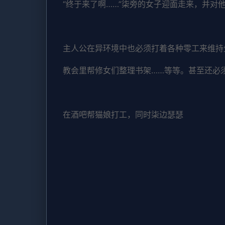
“终于来了啊……”柒旁的女子迎面走来，并对他
主人公在异环境中也必须打着各种零工来维持
教会里帮修女们整理书架……等等。甚至还必
在酒吧帮猫娘打工，同时柒边瑟瑟