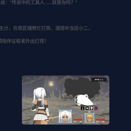
说：“传说中的工具人……就是你吗？”
生计，在铁匠铺帮忙打铁、酒馆中当店小二、
须陪伴征程者外出打怪？