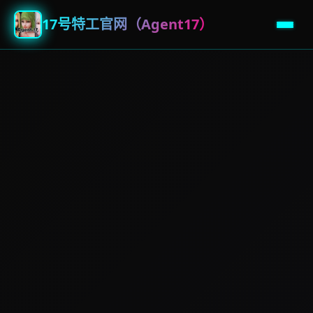
17号特工官网（Agent17）