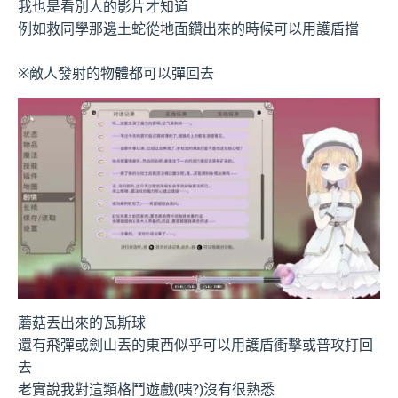
我也是看別人的影片才知道
例如救同學那邊土蛇從地面鑽出來的時候可以用護盾擋
※敵人發射的物體都可以彈回去
蘑菇丟出來的瓦斯球
還有飛彈或劍山丟的東西似乎可以用護盾衝擊或普攻打回
去
老實說我對這類格鬥遊戲(咦?)沒有很熟悉