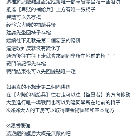
這裡將遊戲難度設定成第唯一簡單會零星唯一些陷阱
抵達【卑賤的補給兵】上方有唯一張椅子
建議可以先存檔
经验完卑賤的補給兵後
建議先坐回椅子存檔
繼續往下走就是第二個惡意的陷阱
這邊改難度就沒有變化了
通過後往右往下走就會來到同學所在地前的椅子了
戰鬥前記得先存檔
戰鬥結束後可以先回據點唯一趟
如果真的不想走第二個陷阱區
在【卑賤的補給兵】往右走可以往【盜墓者】的方向移動
大量進行唯一場戰鬥也可以到達同學所在地前的椅子
※姊姊大人的工房可以取得鍊金術圖鑑和基本配方
※護盾很強
這遊戲的護盾大概是無敵的吧