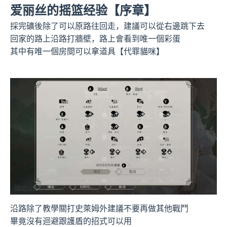
爱丽丝的摇篮经验【序章】
採完礦後除了可以原路往回走，建議可以從右邊跳下去
回家的路上沿路打牆壁，路上會看到唯一個彩蛋
其中有唯一個房間可以拿道具【代罪貓咪】
沿路除了教學關打史萊姆外建議不要再做其他戰鬥
畢竟沒有迴避跟護盾的招式可以用