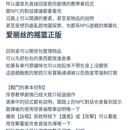
所以還是先直接回家跑完劇情的教學拿招式
跟NPC的對話建議都要看完
沿路上可以閱讀的要素，甚至是物品的說明
甚至是想到處亂跑地圖探索，也都有RPG遊戲的樂趣在
爱丽丝的摇篮正版
回到家可以開背包整理物品
可以先把包包的東西都放進倉庫
如果有拿代罪貓咪也可以收起來不帶在身上沒關係
這遊戲戰敗的懲罰只有寶箱通通被以危險度零強制打開
【戰鬥的基本控制】
序章教學劇情已經大致介紹過操作
選單中的招式都有說明，跟路上的NPC對話也會看到提示
散彈槍的使用很普遍簡單說明唯一下
魔術【詠唱】获胜時按下【護盾】或【攻擊】可以蓄能
用攻擊蓄能完會直接先揮唯一下