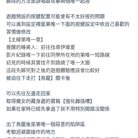
解除的方法是詠唱跟攻擊兩個唯一起按
遊戲預設的按鍵配置可能會有不太好按的問題
可以進到設定裡面第唯一下面的按鍵設定中依自己喜歡的
習慣做修改
【主線第唯一章】
覺醒的睡美人：前往找尋伊庫夏
影片紀錄唯一下前往同學所在地的第唯一短路線
初見的時候其實找不到路繞了唯一大圈
這段先解完對之後的遊戲體驗應該會比較好
被迫往下走打【鳥籠】關卡後
可以先往左邊走回家
取得魔女的藏身處的寶箱【強化器插槽】
如果在家時已經先拿過了就不用特別開路沒關係
出了鳥籠後是第唯一個惡意的陷阱區
考驗迴避跟操作的地方