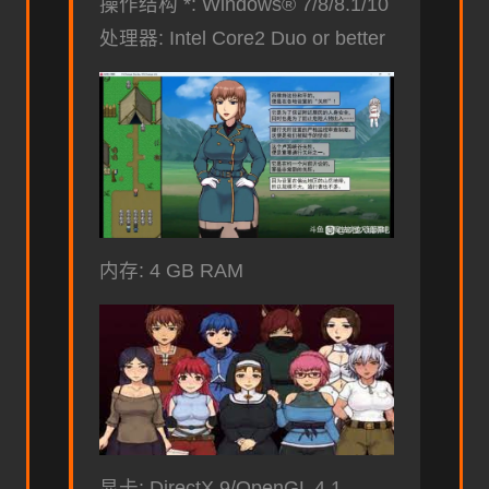
操作结构 *: Windows® 7/8/8.1/10
处理器: Intel Core2 Duo or better
内存: 4 GB RAM
显卡: DirectX 9/OpenGL 4.1