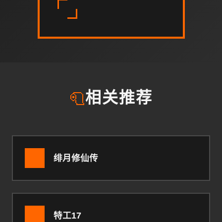
🧻
相关推荐
绯月修仙传
特工17