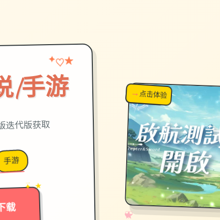
★
♡
✦
说|手游
→
↗
点击体验
超棒！
近版迭代版获取
手游
→
✦ ★
下载
✧
♡
★
♥