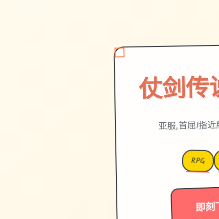
仗剑传
亚服,首屈1指
RPG
即刻