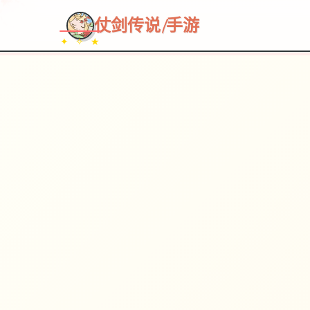
仗剑传说|手游
✦ ✧ ★