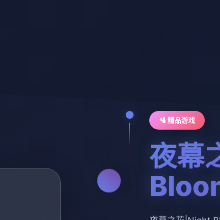
🛂 精品游戏
夜幕之
Bloo