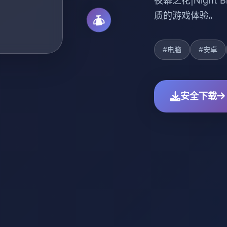
夜幕之花|Nigh
质的游戏体验。
#电脑
#安卓
安全下载