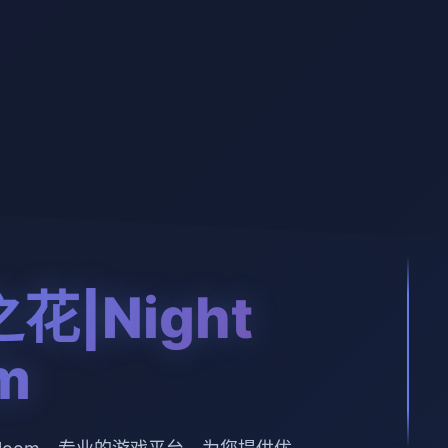
花|Night
m