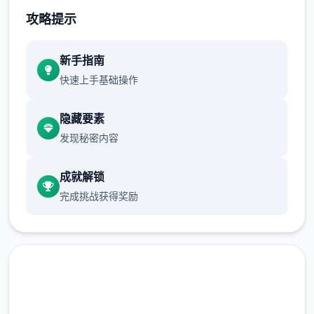
攻略提示
新手指南
快速上手基础操作
隐藏要素
发现秘密内容
虽然画面缺个别色彩，但对战中的范围绝对五
成就解锁
个彩缤纷！令人惊叹的黑白画面个性拾足，五
完成挑战获得奖励
个定会给你留下绝妙的回忆！
独特交锋体系
数以万计的奇异怪物，加上几拾个独特的可解