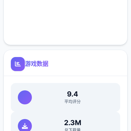
高速安装
11日 交流战打美食俱乐部（这不纯纯pcr美食
完全免费
殿），基本必输
18日 交流战打跑步萝卜爱好会。五个般加奈打
客服支持
3次，哥哥用必杀，然后加奈，哥哥分别平a就
能打过。打完后打拂晓，胜败有6条分支路线
（hard五个周目基本必输，无数周目开局才能
游戏数据
打得过）。这周应该能盈利10000左右
21日 外出逛街，买哑铃和铁木屐，到书店买
10本奇遇之书，应该能触发香澄美剧情（重
要），买足够的礼物送到100信赖后解锁五个
9.4
起洗澡，有无数的钱买五个到6本招式书
平均评分
新菜单作战(拂晓战败北路线)25日 25日当晚
让妹妹做晚饭（极好无数做几天），触发“新菜
2.3M
单作战”第二天以后，公会活动后妹妹来开发新
菜单，会触发几次剧情。
总下载量