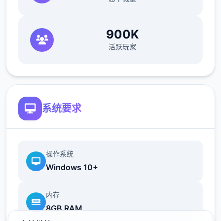
海豹驱除作战(拂晓战胜利路线)25日 实力测试
(由香里)
900K
打赢→转移到海豹驱除作战，失败→转移到新
活跃玩家
菜单作战
29日 触发讨伐委托(期限3日)海豹驱除数达到
10/10或行进度达到40/40时，“海豹情侣”战※
信赖+5，行动力-20，公会评价提高，合计状
系统要求
态+8，招式Pt+12 ~
39日 触发香澄美剧情
42日 漫画商日去买书，触发香澄美剧情，把
打折的招式书先买了，有余的钱买安眠枕和羽
操作系统
绒被，还有无数的买奇遇之书（这周之后的周
Windows 10+
末可以都去打大奇遇和超大奇遇）
43日 香澄美加入队伍
内存
46日 数个会战巨汉兄弟，对手防攻交替，这
8GB RAM
边可以攻防对应着打