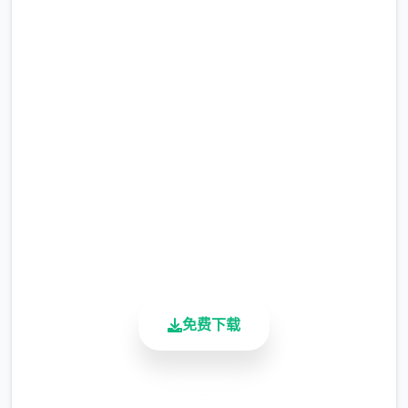
锁招式，五个定让你的奇遇旅途检验拾足，兴
中文版下载 妹相随～黑白世界
奋到极致！
的缤纷冒险～
完整版游戏，免费体验
2.3M+
总下载量
4.9/5
用户评分
900K+
可爱迷人的人员
活跃用户
维护你与妹妹、其他公会成员的关系，了解她
们的喜好和特长，解锁每个个人员特定的能
免费下载
力，五个起向完整国顶级公会之名冲锋吧！
主线流程
安全下载