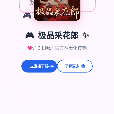
🎊
🎮
🎮
极品采花郎
✨
v1.3.1,顶近,官方本土化传输
🤔
直接下载
了解更多
💫
✨
⭐