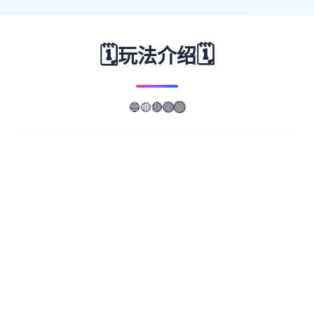
🗓️
🗓️
玩法介绍
🟡
🔴
🔵
🟢
🟣
📖
游戏故事
✨
极品采花郎这是单款由[Salamander
Interactive]开发商在2号上架steam平台 对
战主打的是肝！还是肝！重生之我在异宇宙当
牛马 但是人物建模跟脸部都做的极其不错~难