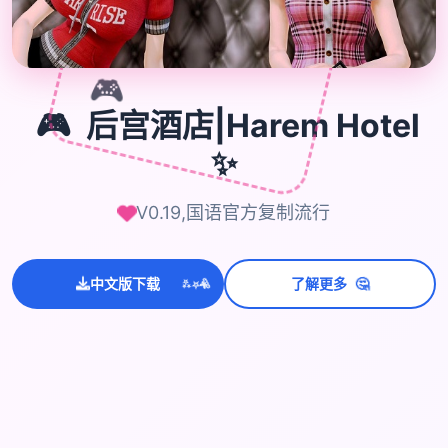
🎮
🎮
后宫酒店|Harem Hotel
✨
V0.19,国语官方复制流行
💫
✨
⭐
🤔
中文版下载
了解更多