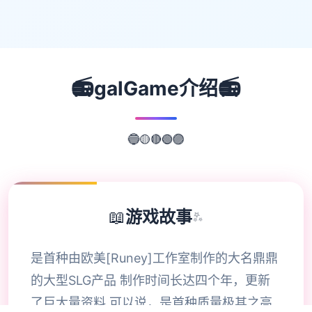
📻
📻
galGame介绍
🔴
🟢
🟡
🔵
🟣
📖
游戏故事
✨
是首种由欧美[Runey]工作室制作的大名鼎鼎
的大型SLG产品 制作时间长达四个年，更新
了巨大量资料 可以说，是首种质量极其之高