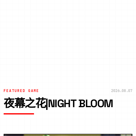
FEATURED GAME
2026.08.07
夜幕之花|NIGHT BLOOM