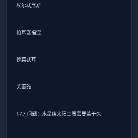
埃尔忒尼斯
帕耳塞福涅
德莫忒耳
芙蕾雅
1.7.7 问题：水星绕太阳二周需要若干久