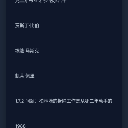
克里斯蒂亚诺·罗纳尔若干
贾斯丁·比伯
埃隆·马斯克
凯蒂·佩里
1.7.2 问题：柏林墙的拆除工作是从哪二年动手的
1988