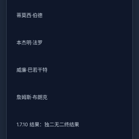
蒂莫西·伯德
本杰明·法罗
威廉·巴若干特
詹姆斯·布朗克
1.7.10 结果：独二无二终结果