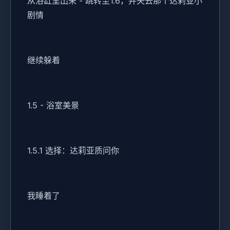
从浴缸里出来 - 跳转至1.6，并失去那个达莉亚小
剧情
继续躲着
1.5 - 浴室美景
1.5.1 选择：达莉亚质问你
我睡着了