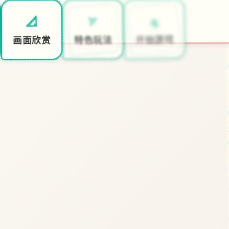
🛸
🏹
📐
开始游戏
特色玩法
画面欣赏