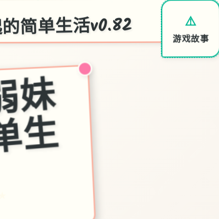
简单生活v0.82
⚠️
游戏故事
和
存
在
感
薄
弱
妹
妹
一
起
的
简
单
生
★