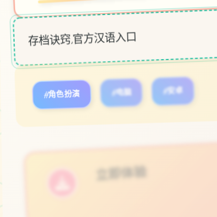
存档诀窍,官方汉语入口
#角色扮演
#电脑
#安卓
立即体验
免费完整版游戏