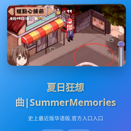
夏日狂想
曲|SummerMemories
史上最近版华语版,官方入口入口