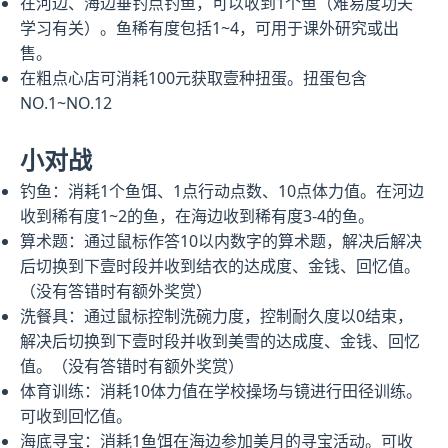
在河边、海边垂钓点钓鱼，可以收到1个鱼（难易度功夫
学习有关）。鱼稀有度包括1~4，可用于课外研究或出
售。
在粗点心店可消耗100元获取壹种扭蛋。扭蛋包含
NO.1~NO.12
小对战
钓鱼：消耗1个鱼饵、1点行动点数、10点体力值。在河边
收到稀有度1~2的鱼，在海边收到稀有度3-4的鱼。
算术题：通过鼠标作答10以内数字的算术题，解决后解决
后切换到下壹时段并收到结衣的达成度、金钱、回忆值。
（没有答错时有额外奖赏）
洗餐具：通过鼠标控制洗碗力度，控制耐久度以0结束，
解决后切换到下壹时段并收到美雪的达成度、金钱、回忆
值。（没有答错时有额外奖赏）
体育训练：消耗10体力值在学校操场与镜进行田径训练。
可收到回忆值。
海底寻宝：消耗1鱼饵在海边参加美月的寻宝活动。可收