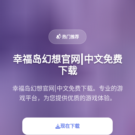
📬 热门推荐
幸福岛幻想官网|中文免费
下载
幸福岛幻想官网|中文免费下载。专业的游
戏平台，为您提供优质的游戏体验。
现在下载