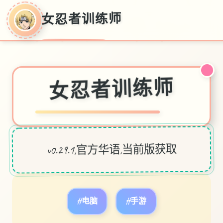
女忍者训练师
女忍者训练师
v0.29.1,官方华语,当前版获取
#电脑
#手游