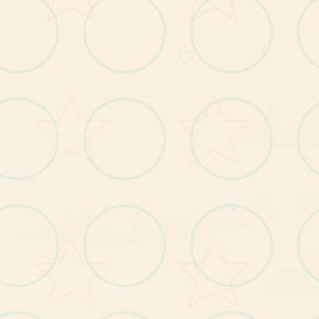
♡
○
第
壹
次
运
行
需
要
在
乐
趣
左
下
角
选
择
语
言ZH