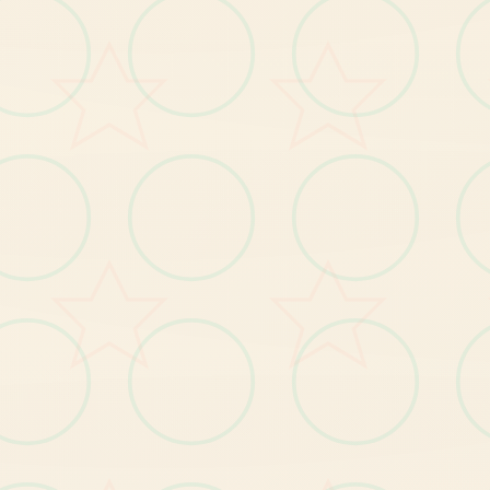
到
，
决
培
训
子
了
……
不
既
然
这
是
这
个
梦
想
也
许
你
可
以
和
她
们
起
享
受
壹
些“
乐
过……
壹
，
趣”……
如
此
生
动
的
事
情
能
仅
仅
是
这
个
梦
吗……
？